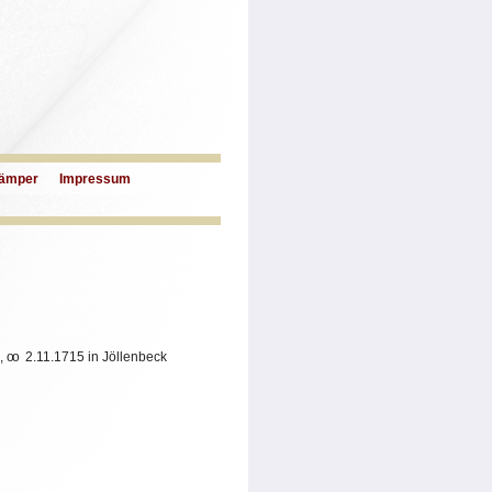
ämper
Impressum
k,
oo
2.11.1715 in Jöllenbeck