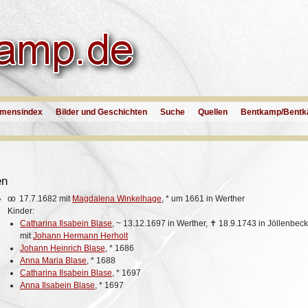
mensindex
Bilder und Geschichten
Suche
Quellen
Bentkamp/Bentk
en
oo
17.7.1682 mit
Magdalena Winkelhage
,
*
um 1661 in Werther
Kinder:
Catharina Ilsabein Blase
,
~
13.12.1697 in Werther,
✝
18.9.1743 in Jöllenbec
mit
Johann Hermann Herholt
Johann Heinrich Blase
,
*
1686
Anna Maria Blase
,
*
1688
Catharina Ilsabein Blase
,
*
1697
Anna Ilsabein Blase
,
*
1697