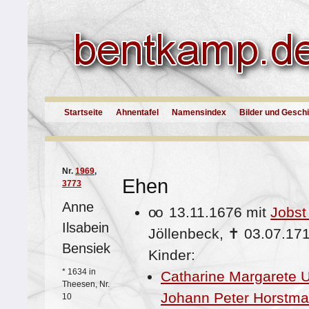
Startseite
Ahnentafel
Namensindex
Bilder und Gesch
Nr.
1969
,
Ehen
3773
Anne
oo
13.11.1676 mit
Jobst
Ilsabein
Jöllenbeck,
✝
03.07.17
Bensiek
Kinder:
*
1634 in
Catharine Margarete 
Theesen, Nr.
Johann Peter Horstm
10