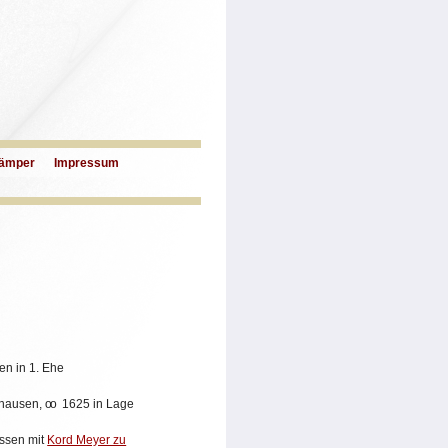
ämper
Impressum
en in 1. Ehe
nhausen,
oo
1625 in Lage
ssen mit
Kord Meyer zu