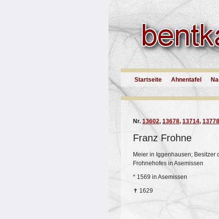
Startseite
Ahnentafel
Na
Nr.
13602
,
13678
,
13714
,
1377
Franz Frohne
Meier in Iggenhausen; Besitzer 
Frohnehofes in Asemissen
*
1569 in Asemissen
✝
1629