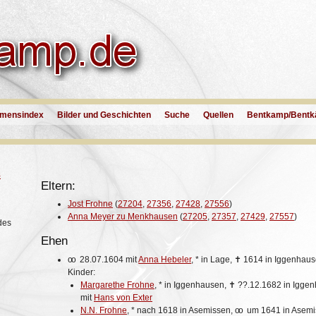
mensindex
Bilder und Geschichten
Suche
Quellen
Bentkamp/Bentk
8
Eltern:
Jost Frohne
(
27204
,
27356
,
27428
,
27556
)
Anna Meyer zu Menkhausen
(
27205
,
27357
,
27429
,
27557
)
des
Ehen
oo
28.07.1604 mit
Anna Hebeler
,
*
in Lage,
✝
1614 in Iggenhaus
Kinder:
Margarethe Frohne
,
*
in Iggenhausen,
✝
??.12.1682 in Igge
mit
Hans von Exter
N.N. Frohne
,
*
nach 1618 in Asemissen,
oo
um 1641 in Asemi