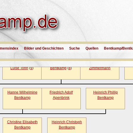
Rolf Peter Bentkamp
Anne-Elisabeth
Ulrich Bentk
(
2
)
Hagedorn
(
3
)
Alfred Gerhard
Erna Volkmer
(
5
)
Heinrich Bent
Bentkamp
(
4
)
mensindex
Bilder und Geschichten
Suche
Quellen
Bentkamp/Bentk
Klara Margarete
Karl Wilhelm
Elise Wilhelmine
Luise Tonn
(
9
)
Bentkamp
(
8
)
Zimmermann
Hanne Wilhelmine
Friedrich Adolf
Heinrich Phillip
Bentkamp
Apenbrink
Bentkamp
Christine Elisabeth
Heinrich Christoph
Bentkamp
Bentkamp