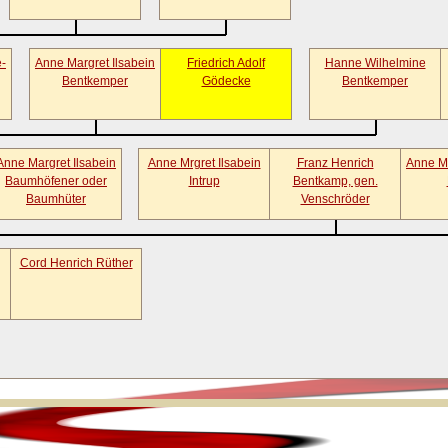
e-
Anne Margret Ilsabein
Friedrich Adolf
Hanne Wilhelmine
Bentkemper
Gödecke
Bentkemper
Anne Margret Ilsabein
Anne Mrgret Ilsabein
Franz Henrich
Anne Ma
Baumhöfener oder
Intrup
Bentkamp, gen.
Baumhüter
Venschröder
Cord Henrich Rüther