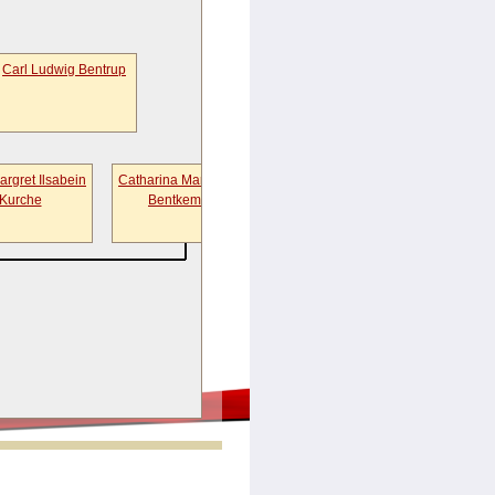
Carl Ludwig Bentrup
rgret Ilsabein
Catharina Margarethe
Henrich Moritz
Kurche
Bentkemper
Welpmann